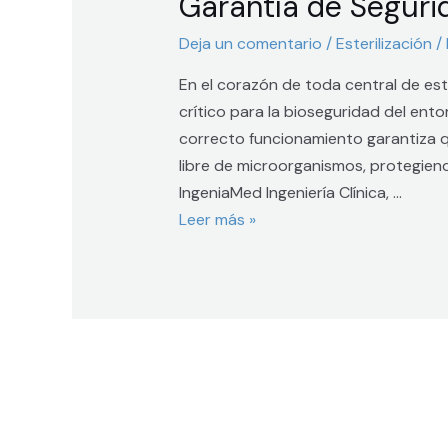
Garantía de Seguri
Esterilizadores
a
Deja un comentario
/
Esterilización
/
Vapor:
En el corazón de toda central de est
Garantía
crítico para la bioseguridad del entor
de
correcto funcionamiento garantiza q
Seguridad
libre de microorganismos, protegiend
Hospitalaria
IngeniaMed Ingeniería Clínica, …
Leer más »