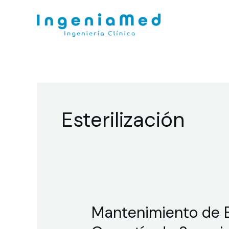
Ir
al
contenido
Esterilización
Mantenimiento de Es
Mantenimiento
de