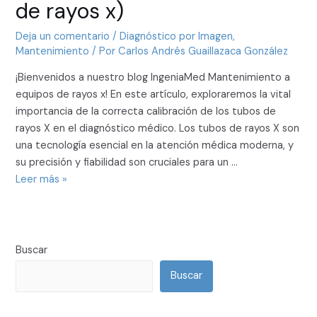
Tubos
de rayos x)
de
Rayos
Deja un comentario
/
Diagnóstico por Imagen
,
Mantenimiento
/ Por
Carlos Andrés Guaillazaca González
X
en
¡Bienvenidos a nuestro blog IngeniaMed Mantenimiento a
el
equipos de rayos x! En este artículo, exploraremos la vital
Diagnóstico
importancia de la correcta calibración de los tubos de
Médico
rayos X en el diagnóstico médico. Los tubos de rayos X son
(mantenimiento
una tecnología esencial en la atención médica moderna, y
a
su precisión y fiabilidad son cruciales para un …
equipos
Leer más »
de
rayos
x)
Buscar
Buscar