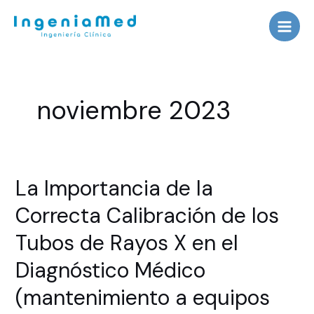
Ir
Main
al
Men
contenido
noviembre 2023
La
La Importancia de la
Importancia
Correcta Calibración de los
de
la
Tubos de Rayos X en el
Correcta
Diagnóstico Médico
Calibración
de
(mantenimiento a equipos
los